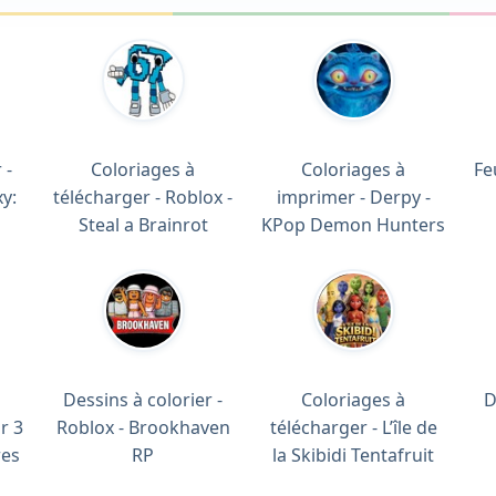
 -
Coloriages à
Coloriages à
Fe
y:
télécharger - Roblox -
imprimer - Derpy -
Steal a Brainrot
KPop Demon Hunters
Dessins à colorier -
Coloriages à
D
r 3
Roblox - Brookhaven
télécharger - L’île de
res
RP
la Skibidi Tentafruit