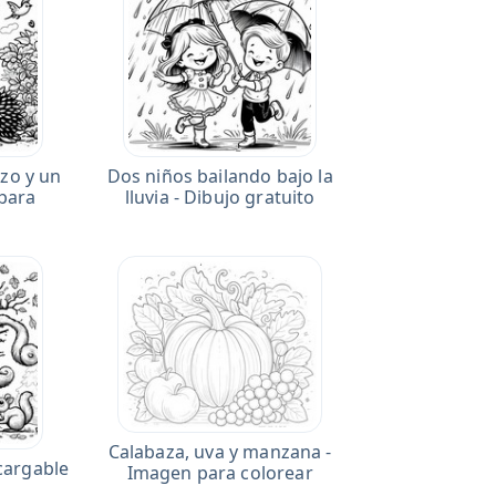
zo y un
Dos niños bailando bajo la
 para
lluvia - Dibujo gratuito
Calabaza, uva y manzana -
scargable
Imagen para colorear