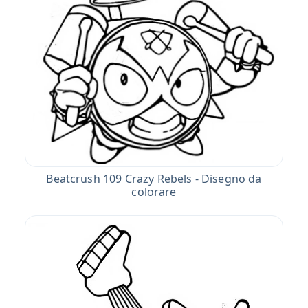
Beatcrush 109 Crazy Rebels - Disegno da
colorare