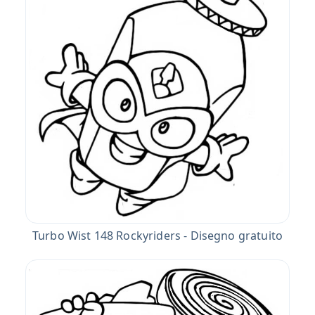
Turbo Wist 148 Rockyriders - Disegno gratuito