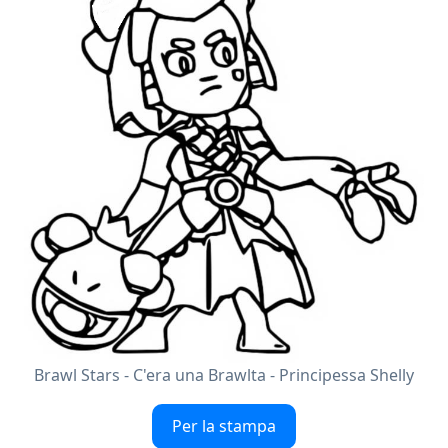
Brawl Stars - C'era una Brawlta - Principessa Shelly
Per la stampa