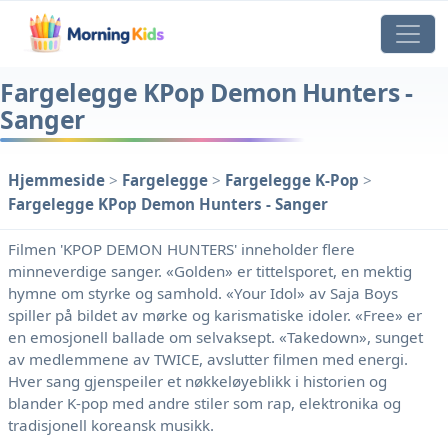
Fargelegge KPop Demon Hunters -
Sanger
Hjemmeside
>
Fargelegge
>
Fargelegge K-Pop
>
Fargelegge KPop Demon Hunters - Sanger
Filmen 'KPOP DEMON HUNTERS' inneholder flere
minneverdige sanger. «Golden» er tittelsporet, en mektig
hymne om styrke og samhold. «Your Idol» av Saja Boys
spiller på bildet av mørke og karismatiske idoler. «Free» er
en emosjonell ballade om selvaksept. «Takedown», sunget
av medlemmene av TWICE, avslutter filmen med energi.
Hver sang gjenspeiler et nøkkeløyeblikk i historien og
blander K-pop med andre stiler som rap, elektronika og
tradisjonell koreansk musikk.