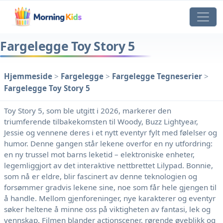
Fargelegge Toy Story 5
Hjemmeside
>
Fargelegge
>
Fargelegge Tegneserier
>
Fargelegge Toy Story 5
Toy Story 5, som ble utgitt i 2026, markerer den
triumferende tilbakekomsten til Woody, Buzz Lightyear,
Jessie og vennene deres i et nytt eventyr fylt med følelser og
humor. Denne gangen står lekene overfor en ny utfordring:
en ny trussel mot barns leketid – elektroniske enheter,
legemliggjort av det interaktive nettbrettet Lilypad. Bonnie,
som nå er eldre, blir fascinert av denne teknologien og
forsømmer gradvis lekene sine, noe som får hele gjengen til
å handle. Mellom gjenforeninger, nye karakterer og eventyr
søker heltene å minne oss på viktigheten av fantasi, lek og
vennskap. Filmen blander actionscener, rørende øyeblikk og