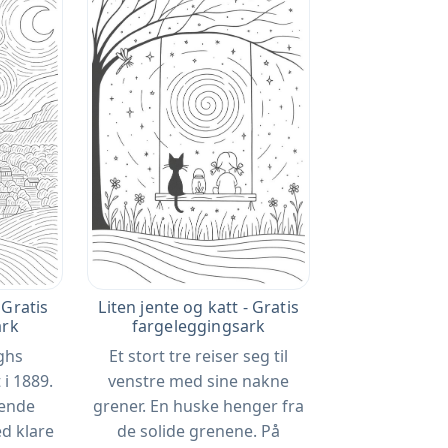
 Gratis
Liten jente og katt - Gratis
ark
fargeleggingsark
ghs
Et stort tre reiser seg til
 i 1889.
venstre med sine nakne
lende
grener. En huske henger fra
d klare
de solide grenene. På