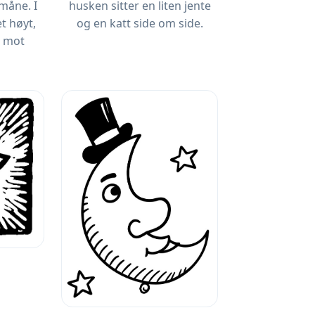
 måne. I
husken sitter en liten jente
t høyt,
og en katt side om side.
e mot