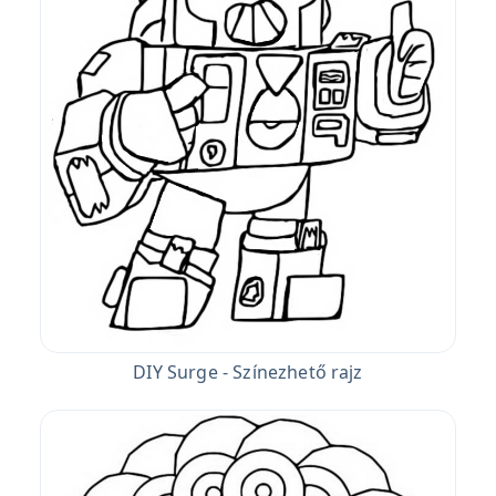
DIY Surge - Színezhető rajz