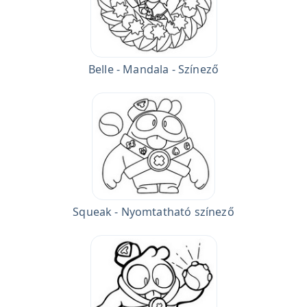
Belle - Mandala - Színező
Squeak - Nyomtatható színező