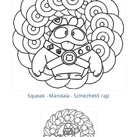
Squeak - Mandala - Színezhető rajz