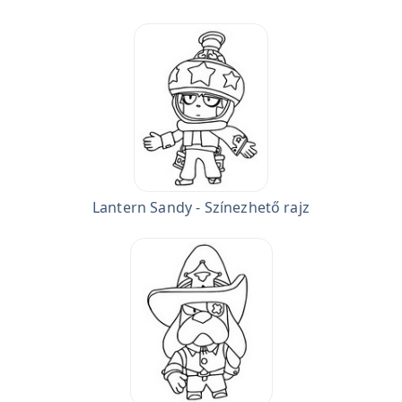
Lantern Sandy - Színezhető rajz