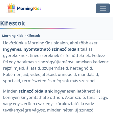
Kifestok
Morning Kids
>
Kifestok
Üdvözlünk a MorningKids oldalon, ahol több ezer
ingyenes, nyomtatható színező oldalt
találsz
gyerekeknek, tinédzsereknek és felnőtteknek. Fedezz
fel egy hatalmas színezőgyűjteményt, amelyen kedvenc
rajzfilmjeid, állataid, szuperhőseid, hercegnőid,
Pokémonjaid, videojátékaid, ünnepeid, mandaláid,
sportjaid, természeted és még sok más szerepel.
Minden
színező oldalunk
ingyenesen letölthető és
könnyen kinyomtatható otthon. Akár szülő, tanár vagy,
vagy egyszerűen csak egy szórakoztató, kreatív
tevékenységre vágysz, minden héten új színező