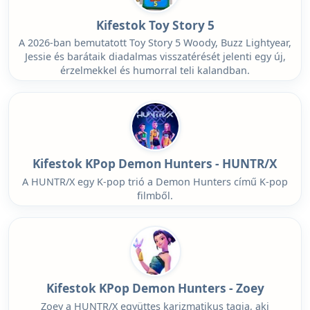
Kifestok Toy Story 5
A 2026-ban bemutatott Toy Story 5 Woody, Buzz Lightyear,
Jessie és barátaik diadalmas visszatérését jelenti egy új,
érzelmekkel és humorral teli kalandban.
Kifestok KPop Demon Hunters - HUNTR/X
A HUNTR/X egy K-pop trió a Demon Hunters című K-pop
filmből.
Kifestok KPop Demon Hunters - Zoey
Zoey a HUNTR/X együttes karizmatikus tagja, aki