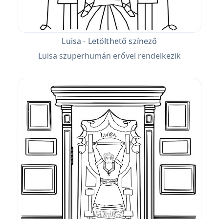
Luisa - Letölthető színező
Luisa szuperhumán erővel rendelkezik