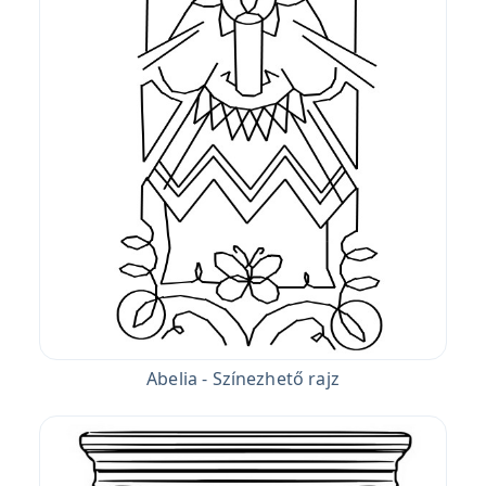
Abelia - Színezhető rajz