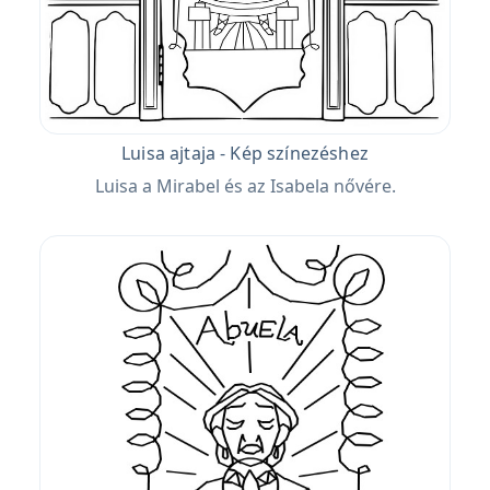
Luisa ajtaja - Kép színezéshez
Luisa a Mirabel és az Isabela nővére.