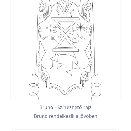
Bruno - Színezhető rajz
Bruno rendelkezik a jövőben