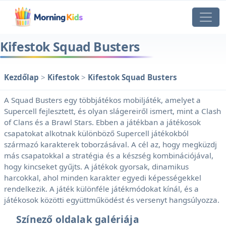
Kifestok Squad Busters
Kezdőlap
>
Kifestok
>
Kifestok Squad Busters
A Squad Busters egy többjátékos mobiljáték, amelyet a
Supercell fejlesztett, és olyan slágereiről ismert, mint a Clash
of Clans és a Brawl Stars. Ebben a játékban a játékosok
csapatokat alkotnak különböző Supercell játékokból
származó karakterek toborzásával. A cél az, hogy megküzdj
más csapatokkal a stratégia és a készség kombinációjával,
hogy kincseket gyűjts. A játékok gyorsak, dinamikus
harcokkal, ahol minden karakter egyedi képességekkel
rendelkezik. A játék különféle játékmódokat kínál, és a
játékosok közötti együttműködést és versenyt hangsúlyozza.
Színező oldalak galériája