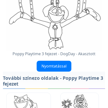
Poppy Playtime 3 fejezet - DogDay - Akasztott
Nyomtatással
További színezo oldalak - Poppy Playtime 3
fejezet