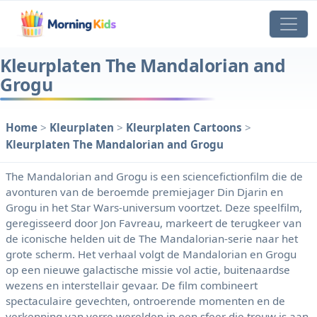
Kleurplaten The Mandalorian and
Grogu
Home
>
Kleurplaten
>
Kleurplaten Cartoons
>
Kleurplaten The Mandalorian and Grogu
The Mandalorian and Grogu is een sciencefictionfilm die de
avonturen van de beroemde premiejager Din Djarin en
Grogu in het Star Wars-universum voortzet. Deze speelfilm,
geregisseerd door Jon Favreau, markeert de terugkeer van
de iconische helden uit de The Mandalorian-serie naar het
grote scherm. Het verhaal volgt de Mandalorian en Grogu
op een nieuwe galactische missie vol actie, buitenaardse
wezens en interstellair gevaar. De film combineert
spectaculaire gevechten, ontroerende momenten en de
verkenning van verre werelden in een sfeer die trouw is aan