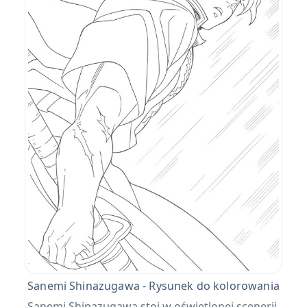
Sanemi Shinazugawa - Rysunek do kolorowania
Sanemi Shinazugawa stoi w oświetlonej scenerii,