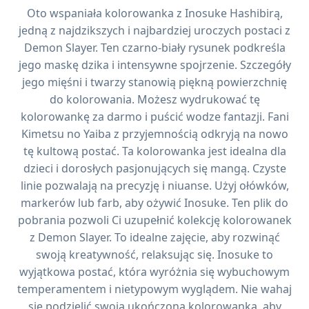
Oto wspaniała kolorowanka z Inosuke Hashibirą,
jedną z najdzikszych i najbardziej uroczych postaci z
Demon Slayer. Ten czarno-biały rysunek podkreśla
jego maskę dzika i intensywne spojrzenie. Szczegóły
jego mięśni i twarzy stanowią piękną powierzchnię
do kolorowania. Możesz wydrukować tę
kolorowankę za darmo i puścić wodze fantazji. Fani
Kimetsu no Yaiba z przyjemnością odkryją na nowo
tę kultową postać. Ta kolorowanka jest idealna dla
dzieci i dorosłych pasjonujących się mangą. Czyste
linie pozwalają na precyzję i niuanse. Użyj ołówków,
markerów lub farb, aby ożywić Inosuke. Ten plik do
pobrania pozwoli Ci uzupełnić kolekcję kolorowanek
z Demon Slayer. To idealne zajęcie, aby rozwinąć
swoją kreatywność, relaksując się. Inosuke to
wyjątkowa postać, która wyróżnia się wybuchowym
temperamentem i nietypowym wyglądem. Nie wahaj
się podzielić swoją ukończoną kolorowanką, aby