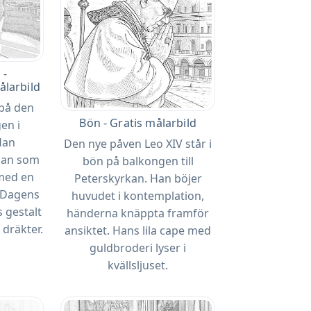
 -
larbild
 på den
Bön - Gratis målarbild
en i
Han
Den nye påven Leo XIV står i
san som
bön på balkongen till
 med en
Peterskyrkan. Han böjer
. Dagens
huvudet i kontemplation,
s gestalt
händerna knäppta framför
a dräkter.
ansiktet. Hans lila cape med
guldbroderi lyser i
kvällsljuset.