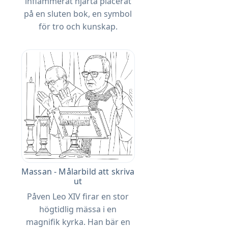
inflammerat hjärta placerat
på en sluten bok, en symbol
för tro och kunskap.
Massan - Målarbild att skriva
ut
Påven Leo XIV firar en stor
högtidlig mässa i en
magnifik kyrka. Han bär en