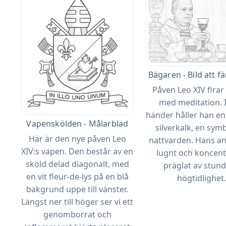
Bägaren - Bild att f
Påven Leo XIV fira
med meditation. I
händer håller han en
Vapenskölden - Målarblad
silverkalk, en symb
Här är den nye påven Leo
nattvarden. Hans an
XIV:s vapen. Den består av en
lugnt och koncent
sköld delad diagonalt, med
präglat av stun
en vit fleur-de-lys på en blå
högtidlighet
bakgrund uppe till vänster.
Längst ner till höger ser vi ett
genomborrat och