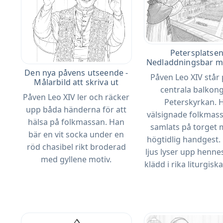
Petersplatsen
Nedladdningsbar må
Den nya påvens utseende -
Påven Leo XIV står
Målarbild att skriva ut
centrala balkong
Påven Leo XIV ler och räcker
Peterskyrkan. 
upp båda händerna för att
välsignade folkmas
hälsa på folkmassan. Han
samlats på torget
bär en vit socka under en
högtidlig handgest
röd chasibel rikt broderad
ljus lyser upp henne
med gyllene motiv.
klädd i rika liturgisk