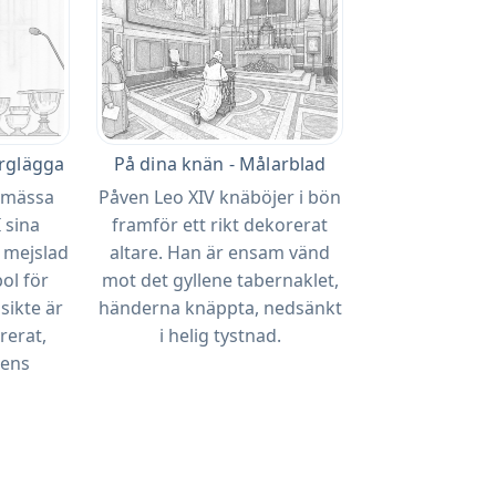
ärglägga
På dina knän - Målarblad
r mässa
Påven Leo XIV knäböjer i bön
 sina
framför ett rikt dekorerat
 mejslad
altare. Han är ensam vänd
ol för
mot det gyllene tabernaklet,
sikte är
händerna knäppta, nedsänkt
rerat,
i helig tystnad.
dens
.