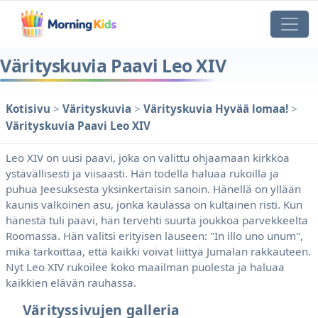
Värityskuvia Paavi Leo XIV
Kotisivu
>
Värityskuvia
>
Värityskuvia Hyvää lomaa!
>
Värityskuvia Paavi Leo XIV
Leo XIV on uusi paavi, joka on valittu ohjaamaan kirkkoa
ystävällisesti ja viisaasti. Hän todella haluaa rukoilla ja
puhua Jeesuksesta yksinkertaisin sanoin. Hänellä on yllään
kaunis valkoinen asu, jonka kaulassa on kultainen risti. Kun
hänestä tuli paavi, hän tervehti suurta joukkoa parvekkeelta
Roomassa. Hän valitsi erityisen lauseen: "In illo uno unum",
mikä tarkoittaa, että kaikki voivat liittyä Jumalan rakkauteen.
Nyt Leo XIV rukoilee koko maailman puolesta ja haluaa
kaikkien elävän rauhassa.
Värityssivujen galleria