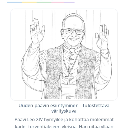
Uuden paavin esiintyminen - Tulostettava
värityskuva
Paavi Leo XIV hymyilee ja kohottaa molemmat
kädet tervehtiäkseen yleisöä. Hän pitää yllään