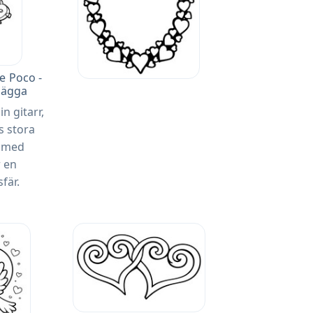
e Poco -
lägga
n gitarr,
s stora
d med
r en
fär.