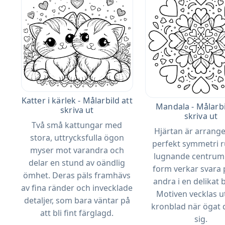
Katter i kärlek - Målarbild att
Mandala - Målarbi
skriva ut
skriva ut
Två små kattungar med
Hjärtan är arrange
stora, uttrycksfulla ögon
perfekt symmetri r
myser mot varandra och
lugnande centrum.
delar en stund av oändlig
form verkar svara 
ömhet. Deras päls framhävs
andra i en delikat 
av fina ränder och invecklade
Motiven vecklas 
detaljer, som bara väntar på
kronblad när ögat dr
att bli fint färglagd.
sig.