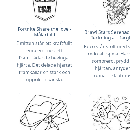
Fortnite Share the love -
Brawl Stars Serenad
Målarbild
Teckning att färg
I mitten står ett kraftfullt
Poco står stolt med si
emblem med ett
redo att spela. Han
framträdande bevingat
sombrero, pryd
hjärta. Det delade hjärtat
hjärtan, antyde
framkallar en stark och
romantisk atmos
uppriktig känsla.