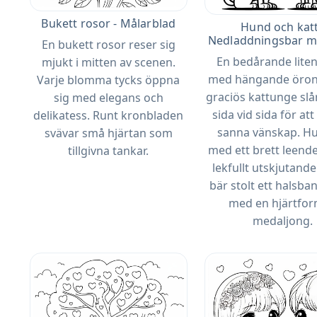
Bukett rosor - Målarblad
Hund och katt
Nedladdningsbar må
En bukett rosor reser sig
En bedårande lite
mjukt i mitten av scenen.
med hängande öron
Varje blomma tycks öppna
graciös kattunge slå
sig med elegans och
sida vid sida för att 
delikatess. Runt kronbladen
sanna vänskap. H
svävar små hjärtan som
med ett brett leend
tillgivna tankar.
lekfullt utskjutand
bär stolt ett halsba
med en hjärtfo
medaljong.