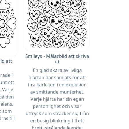
Smileys - Målarbild att skriva
ld att
ut
En glad skara av livliga
rade i
hjärtan har samlats för att
unt ett
fira kärleken i en explosion
 Varje
av smittande munterhet.
på den
Varje hjärta har sin egen
balans.
personlighet och visar
ut som
uttryck som sträcker sig från
as till
en busig blinkning till ett
brett, strålande leende.