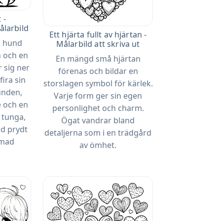
 -
larbild
Ett hjärta fullt av hjärtan -
n hund
Målarbild att skriva ut
 och en
En mängd små hjärtan
r sig ner
förenas och bildar en
fira sin
storslagen symbol för kärlek.
unden,
Varje form ger sin egen
e och en
personlighet och charm.
e tunga,
Ögat vandrar bland
nd prydt
detaljerna som i en trädgård
rmad
av ömhet.