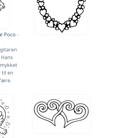
e Poco -
 gitaren
e. Hans
smykket
 til en
fære.