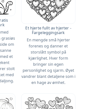
ratis
ark
Et hjerte fullt av hjerter -
d med
Fargeleggingsark
 grasiøs
En mengde små hjerter
 side om
forenes og danner et
t sanne
storslått symbol på
 med et
kjærlighet. Hver form
lekent
bringer sin egen
er stolt
personlighet og sjarm. Øyet
ket med
vandrer blant detaljene som i
daljong.
en hage av ømhet.