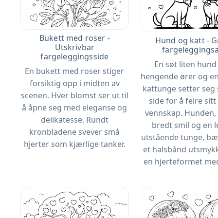
Bukett med roser -
Hund og katt - G
Utskrivbar
fargeleggings
fargeleggingsside
En søt liten hun
En bukett med roser stiger
hengende ører og en
forsiktig opp i midten av
kattunge setter seg
scenen. Hver blomst ser ut til
side for å feire sit
å åpne seg med eleganse og
vennskap. Hunden,
delikatesse. Rundt
bredt smil og en 
kronbladene svever små
utstående tunge, bær
hjerter som kjærlige tanker.
et halsbånd utsmyk
en hjerteformet me