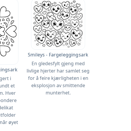
Smileys - Fargeleggingsark
En gledesfylt gjeng med
gingsark
livlige hjerter har samlet seg
for å feire kjærligheten i en
gert i
eksplosjon av smittende
undt et
munterhet.
m. Hver
spondere
delikat
tfolder
når øyet