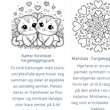
Katter forelsket -
Mandala - Fargeleg
Fargeleggingsark
Hjertene er arran
To små kattunger med store,
perfekt symmetri r
uttrykksfulle øyne koser seg
beroligende sentru
sammen og deler et øyeblikk
form ser ut til å re
av uendelig ømhet. Pelsen
på den andre i en 
deres er fremhevet av fine
balanse. Motivene u
striper og intrikate detaljer,
seg som kronblader 
som bare venter på å bli
trekkes.