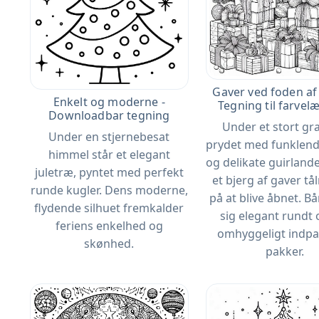
Gaver ved foden af ​
Enkelt og moderne -
Tegning til farvel
Downloadbar tegning
Under et stort gr
Under en stjernebesat
prydet med funklend
himmel står et elegant
og delikate guirland
juletræ, pyntet med perfekt
et bjerg af gaver t
runde kugler. Dens moderne,
på at blive åbnet. B
flydende silhuet fremkalder
sig elegant rundt
feriens enkelhed og
omhyggeligt indp
skønhed.
pakker.