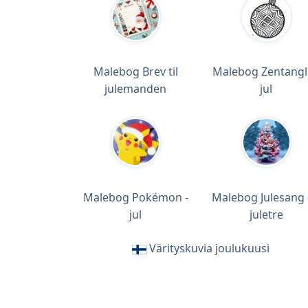
Malebog Brev til
Malebog Zentangl
julemanden
jul
Malebog Pokémon -
Malebog Julesang 
jul
juletre
Värityskuvia joulukuusi