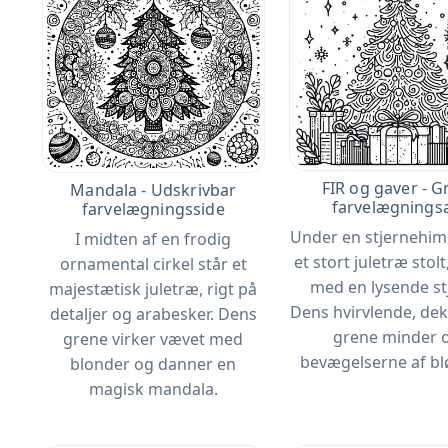
FIR og gaver - G
Mandala - Udskrivbar
farvelægnings
farvelægningsside
Under en stjernehim
I midten af ​​en frodig
et stort juletræ stol
ornamental cirkel står et
med en lysende st
majestætisk juletræ, rigt på
Dens hvirvlende, de
detaljer og arabesker. Dens
grene minder
grene virker vævet med
bevægelserne af bl
blonder og danner en
magisk mandala.