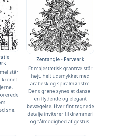
ratis
Zentangle - Farveark
ark
Et majestætisk grantræ står
mel står
højt, helt udsmykket med
t, kronet
arabesk og spiralmønstre.
jerne.
Dens grene synes at danse i
korerede
en flydende og elegant
 om
bevægelse. Hver fint tegnede
ød sne.
detalje inviterer til drømmeri
og tålmodighed af gestus.