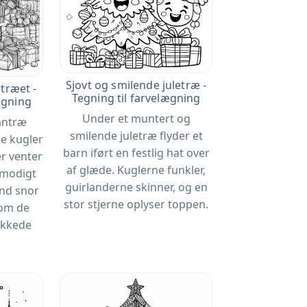
Sjovt og smilende juletræ -
​træet -
Tegning til farvelægning
ægning
Under et muntert og
antræ
smilende juletræ flyder et
e kugler
barn iført en festlig hat over
er venter
af glæde. Kuglerne funkler,
ålmodigt
guirlanderne skinner, og en
ånd snor
stor stjerne oplyser toppen.
 om de
akkede