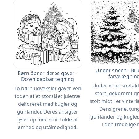
Under sneen - Bille
Børn åbner deres gaver -
farvelægnin
Downloadbar tegning
Under et let snefald
To børn udveksler gaver ved
stort, dekoreret g
foden af ​​et storslået juletræ
stolt midt i et vinter
dekoreret med kugler og
Dens grene, tung
guirlander. Deres ansigter
guirlander og kugler
lyser op med smil fulde af
i den fredelige 
ømhed og utålmodighed.