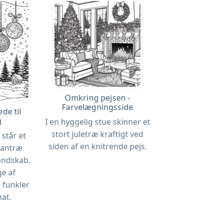
Omkring pejsen -
Farvelægningsside
de til
g
I en hyggelig stue skinner et
stort juletræ kraftigt ved
 står et
siden af ​​en knitrende pejs.
rantræ
landskab.
e af
, funkler
nat.