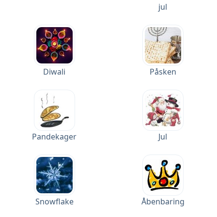
jul
Diwali
Påsken
Pandekager
Jul
Snowflake
Åbenbaring