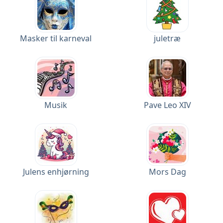
Masker til karneval
juletræ
Musik
Pave Leo XIV
Julens enhjørning
Mors Dag