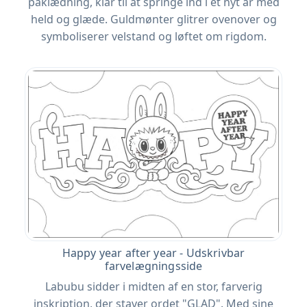
påklædning, klar til at springe ind i et nyt år med
held og glæde. Guldmønter glitrer ovenover og
symboliserer velstand og løftet om rigdom.
Happy year after year - Udskrivbar
farvelægningsside
Labubu sidder i midten af ​​en stor, farverig
inskription, der staver ordet "GLAD". Med sine