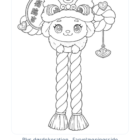
Plys dørdekoration - Farvelægningsside