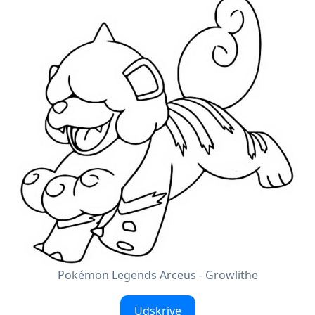
Pokémon Legends Arceus - Growlithe
Udskrive