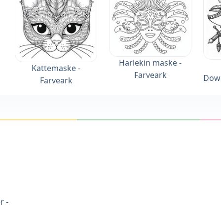
Harlekin maske -
Kattemaske -
Farveark
Down
Farveark
r -