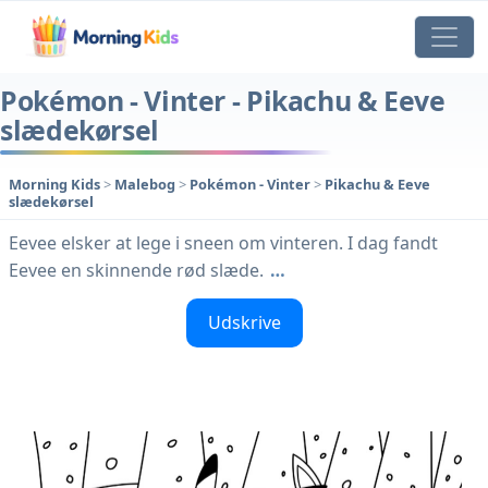
Pokémon - Vinter - Pikachu & Eeve
slædekørsel
Morning Kids
>
Malebog
>
Pokémon - Vinter
>
Pikachu & Eeve
slædekørsel
Eevee elsker at lege i sneen om vinteren. I dag fandt
Eevee en skinnende rød slæde.
…
Udskrive