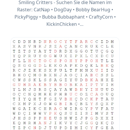
Smiling Critters - Suchen Sie die Namen im
Raster: CatNap • DogDay • Bobby BearHug •
PickyPiggy • Bubba Bubbaphant • CraftyCorn •
KickinChicken •…