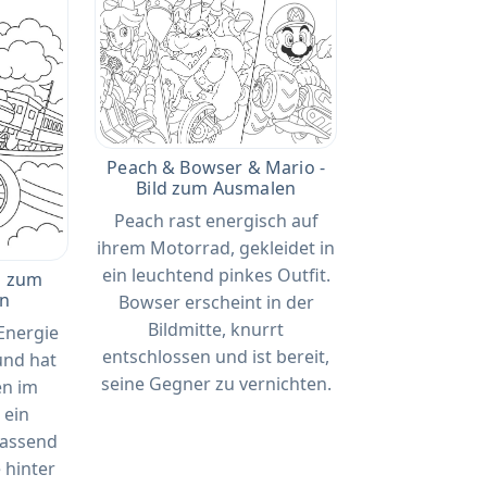
Peach & Bowser & Mario -
Bild zum Ausmalen
Peach rast energisch auf
ihrem Motorrad, gekleidet in
ein leuchtend pinkes Outfit.
d zum
en
Bowser erscheint in der
Bildmitte, knurrt
 Energie
entschlossen und ist bereit,
und hat
seine Gegner zu vernichten.
en im
 ein
passend
 hinter