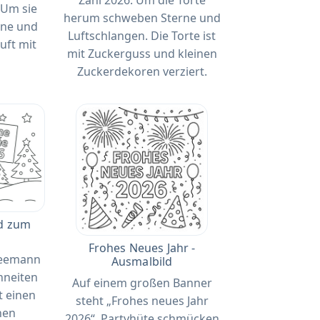
. Um sie
herum schweben Sterne und
rne und
Luftschlangen. Die Torte ist
uft mit
mit Zuckerguss und kleinen
Zuckerdekoren verziert.
ld zum
Frohes Neues Jahr -
neemann
Ausmalbild
chneiten
Auf einem großen Banner
t einen
steht „Frohes neues Jahr
nen
2026“. Partyhüte schmücken