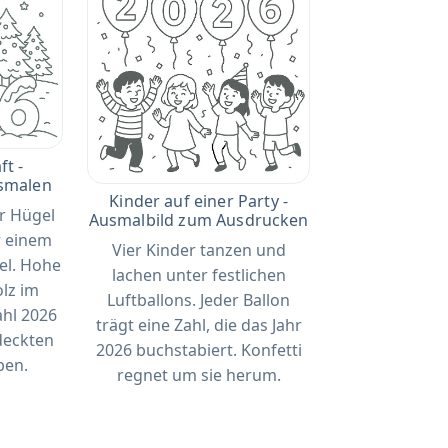
t -
smalen
Kinder auf einer Party -
r Hügel
Ausmalbild zum Ausdrucken
r einem
Vier Kinder tanzen und
el. Hohe
lachen unter festlichen
lz im
Luftballons. Jeder Ballon
ahl 2026
trägt eine Zahl, die das Jahr
edeckten
2026 buchstabiert. Konfetti
ben.
regnet um sie herum.