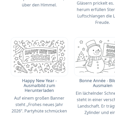
Gläsern prickelt es
über den Himmel.
herum erfüllen Ste
Luftschlangen die L
Freude.
Happy New Year -
Bonne Année - Bi
Ausmalbild zum
Ausmalen
Herunterladen
Ein lächelnder Sch
Auf einem großen Banner
steht in einer vers
steht „Frohes neues Jahr
Landschaft. Er träg
2026“. Partyhüte schmücken
Zylinder und ei