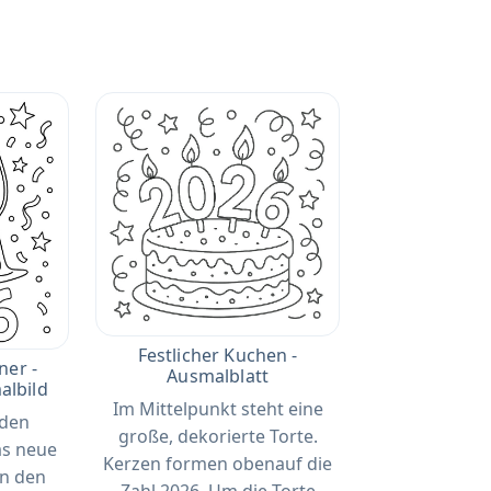
Festlicher Kuchen -
er -
Ausmalblatt
albild
Im Mittelpunkt steht eine
rden
große, dekorierte Torte.
as neue
Kerzen formen obenauf die
In den
Zahl 2026. Um die Torte