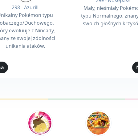
299 - Nosepass
298 - Azurill
Mały, nieśmiały Pokém
nikalny Pokémon typu
typu Normalnego, znany
obaczego/Duchowego,
swoich głośnych krzyk
tóry ewoluuje z Nincady,
nany ze swojej zdolności
unikania ataków.
na