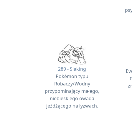
ps
289 - Slaking
Ew
Pokémon typu
t
Robaczy/Wodny
z
przypominający małego,
niebieskiego owada
jeżdżącego na łyżwach.