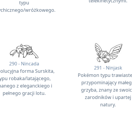
telekinetycznymi.
typu
ychicznego/wróżkowego.
290 - Nincada
291 - Ninjask
olucyjna forma Surskita,
Pokémon typu trawiast
ypu robaka/latającego,
przypominający małe
nanego z eleganckiego i
grzyba, znany ze swoi
pełnego gracji lotu.
zarodników i upartej
natury.