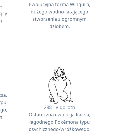
Ewolucyjna forma Wingulla,
-
dużego wodno-latającego
ący
stworzenia z ogromnym
h
dziobem.
tsa,
ypu
288 - Vigoroth
go,
Ostateczna ewolucja Raltsa,
mi
łagodnego Pokémona typu
psychicznego/wróżkowego,