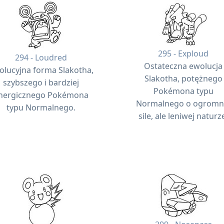
295 - Exploud
294 - Loudred
Ostateczna ewolucja
olucyjna forma Slakotha,
Slakotha, potężnego
szybszego i bardziej
Pokémona typu
nergicznego Pokémona
Normalnego o ogromn
typu Normalnego.
sile, ale leniwej naturz