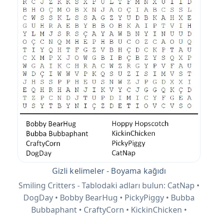
Gizli kelimeler - Boyama kağıdı
Smiling Critters - Tablodaki adları bulun: CatNap •
DogDay • Bobby BearHug • PickyPiggy • Bubba
Bubbaphant • CraftyCorn • KickinChicken •