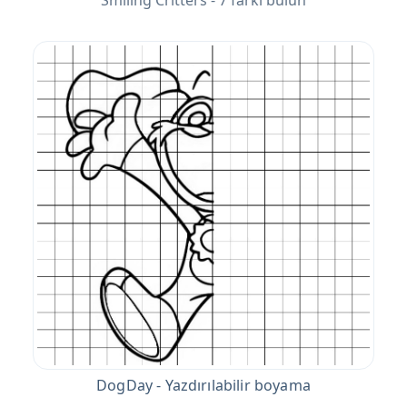
Smiling Critters - 7 farkı bulun
DogDay - Yazdırılabilir boyama