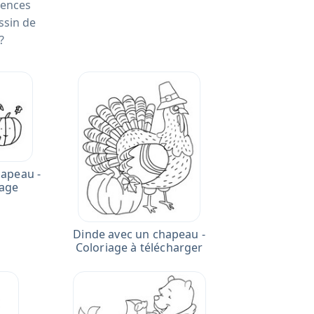
rences
ssin de
?
hapeau -
iage
Dinde avec un chapeau -
Coloriage à télécharger