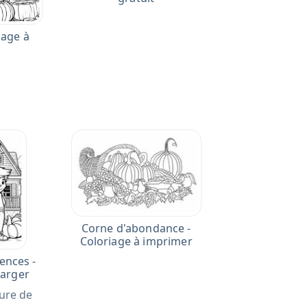
iage à
Corne d'abondance -
Coloriage à imprimer
rences -
harger
ure de