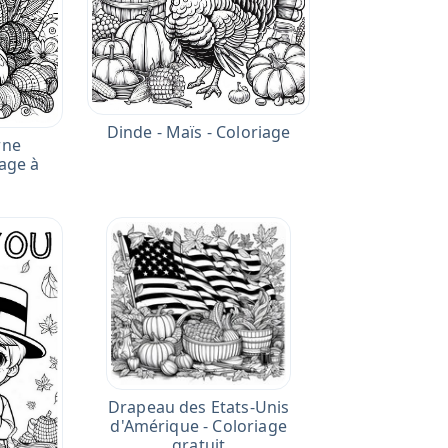
Dinde - Maïs - Coloriage
rne
age à
Drapeau des Etats-Unis
d'Amérique - Coloriage
gratuit