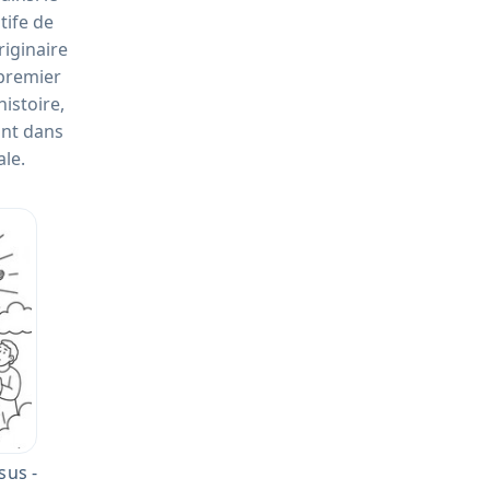
tife de
riginaire
 premier
istoire,
nt dans
ale.
sus -