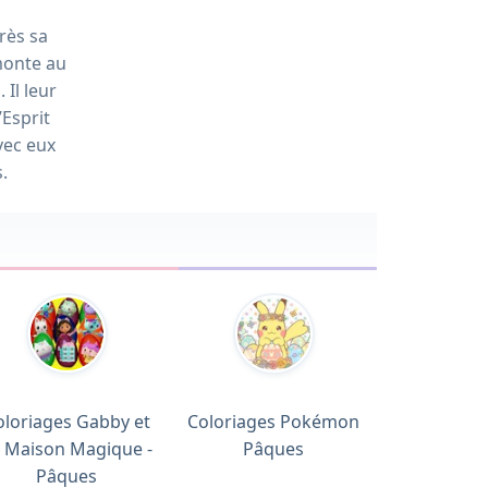
rès sa
monte au
 Il leur
’Esprit
vec eux
.
oloriages Gabby et
Coloriages Pokémon
 Maison Magique -
Pâques
Pâques