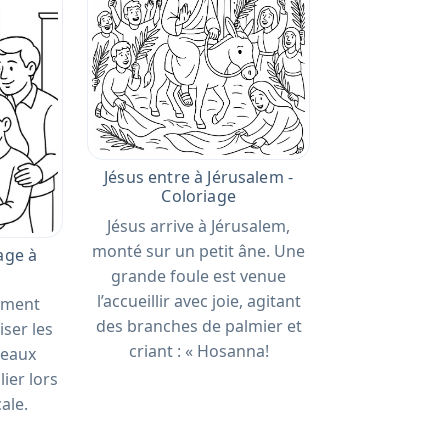
Jésus entre à Jérusalem -
Coloriage
Jésus arrive à Jérusalem,
monté sur un petit âne. Une
age à
grande foule est venue
l’accueillir avec joie, agitant
oment
des branches de palmier et
iser les
criant : « Hosanna!
veaux
lier lors
cale.