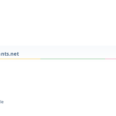
ants.net
le