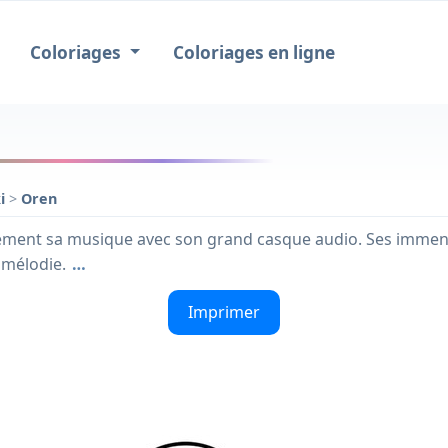
Coloriages
Coloriages en ligne
ki
>
Oren
vement sa musique avec son grand casque audio. Ses immens
 mélodie.
…
Imprimer