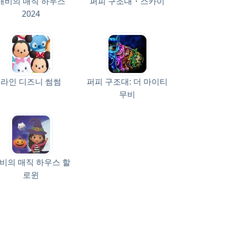
개비의 매직 하우스
퍼피 구조대・스카이
2024
라인 디즈니 썸썸
퍼피 구조대: 더 마이티
무비
비의 매직 하우스 할
로윈