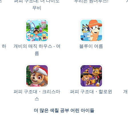
스
퍼피 구조대: 더 다이노
우리는 원더루스!
무비
 하
개비의 매직 하우스 - 여
블루이 여름
름
퍼피 구조대・크리스마
퍼피 구조대・할로윈
개
스
더 많은 색칠 공부 어린 아이들