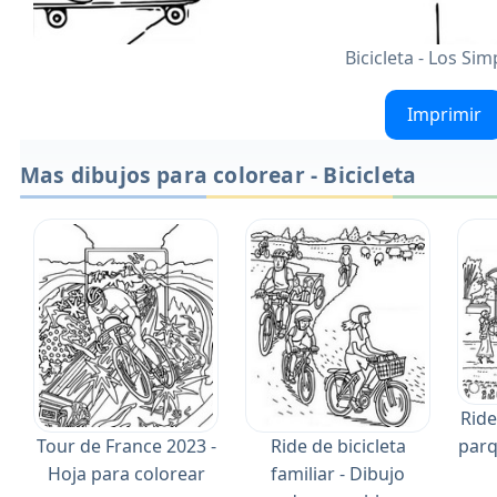
Bicicleta - Los Si
Imprimir
Mas dibujos para colorear - Bicicleta
Ride
parq
Tour de France 2023 -
Ride de bicicleta
Hoja para colorear
familiar - Dibujo