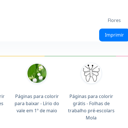
Flores
Imprimir
rir
Páginas para colorir
Páginas para colorir
es
para baixar - Lírio do
grátis - Folhas de
vale em 1º de maio
trabalho pré-escolars
Mola