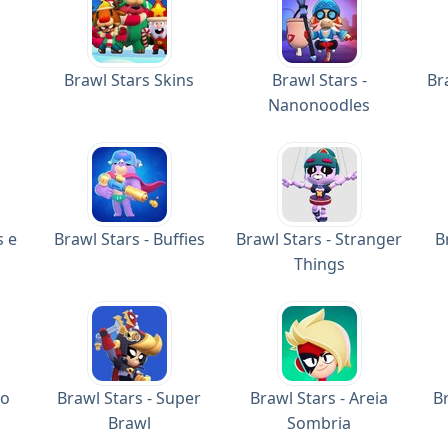
Brawl Stars Skins
Brawl Stars -
Br
Nanonoodles
s e
Brawl Stars - Buffies
Brawl Stars - Stranger
B
Things
no
Brawl Stars - Super
Brawl Stars - Areia
Br
Brawl
Sombria