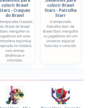
Desenhos para
Desenhos para
colorir Brawl
colorir Brawl
Stars - Craques
Stars - Patrulha
do Brawl
Starr
 temporada Craques
A temporada
do Brawl de Brawl
Patrulha Starr de
Stars mergulha os
Brawl Stars mergulha
jogadores em uma
os jogadores em um
atmosfera esportiva
universo espacial
nspirada no futebol,
futurista e colorido.
com arenas
dinâmicas e
coloridas.