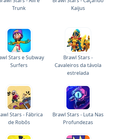
Brawl Stars - Alli e
Brawl Stars - Caçando
Trunk
Kaijus
awl Stars e Subway
Brawl Stars -
Surfers
Cavaleiros da távola
estrelada
awl Stars - Fábrica
Brawl Stars - Luta Nas
de Robôs
Profundezas