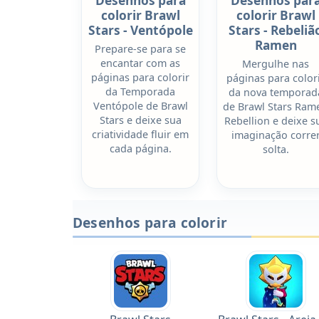
Desenhos para
Desenhos par
colorir Brawl
colorir Brawl
Stars - Ventópole
Stars - Rebeliã
Ramen
Prepare-se para se
encantar com as
Mergulhe nas
páginas para colorir
páginas para color
da Temporada
da nova temporad
Ventópole de Brawl
de Brawl Stars Ram
Stars e deixe sua
Rebellion e deixe s
criatividade fluir em
imaginação corre
cada página.
solta.
Desenhos para colorir