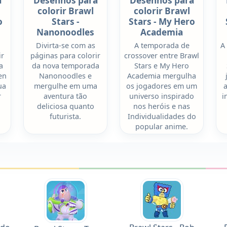
a
Desenhos para
Desenhos para
colorir Brawl
colorir Brawl
o
Stars -
Stars - My Hero
Nanonoodles
Academia
Divirta-se com as
A temporada de
A
ir
páginas para colorir
crossover entre Brawl
a
da nova temporada
Stars e My Hero
en
Nanonoodles e
Academia mergulha
ua
mergulhe em uma
os jogadores em um
r
aventura tão
universo inspirado
i
deliciosa quanto
nos heróis e nas
futurista.
Individualidades do
popular anime.