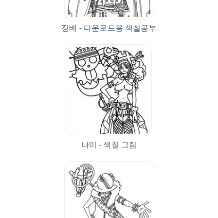
징베 - 다운로드용 색칠공부
나미 - 색칠 그림