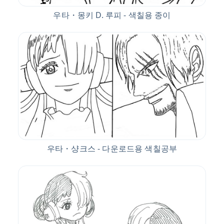
우타・몽키 D. 루피 - 색칠용 종이
우타・샹크스 - 다운로드용 색칠공부