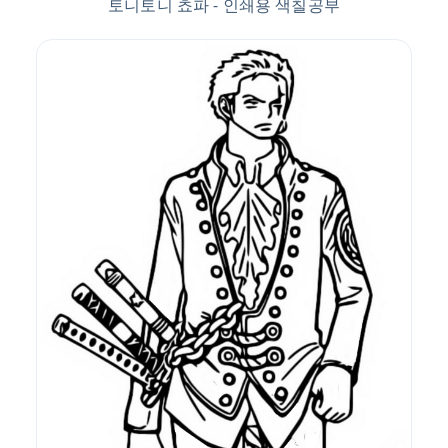
토니토니 쵸파 - 인쇄용 색칠공부