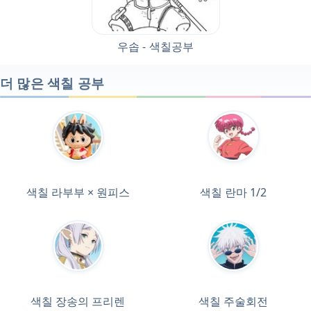
우솝 - 색칠공부
더 많은 색칠 공부
색칠 라부부 × 원피스
색칠 란마 1/2
색칠 장송의 프리렌
색칠 주술회전