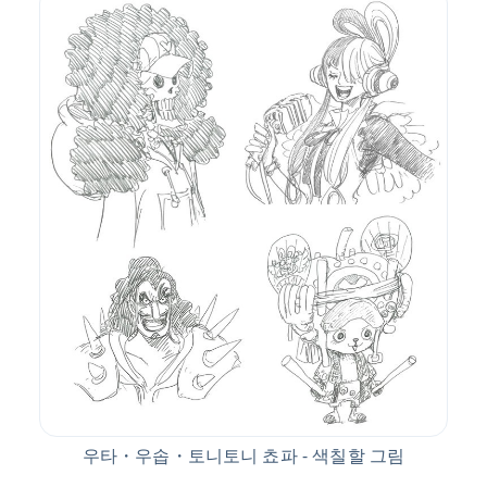
우타・우솝・토니토니 쵸파 - 색칠할 그림