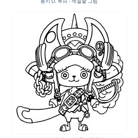
몽키 D. 루피 - 색칠할 그림