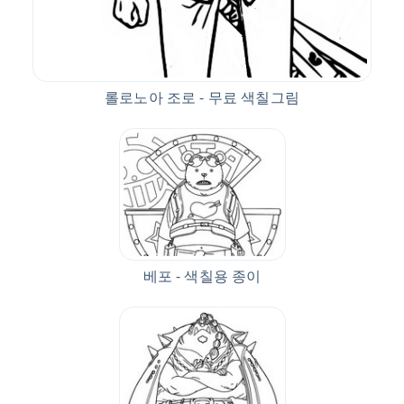
롤로노아 조로 - 무료 색칠그림
베포 - 색칠용 종이