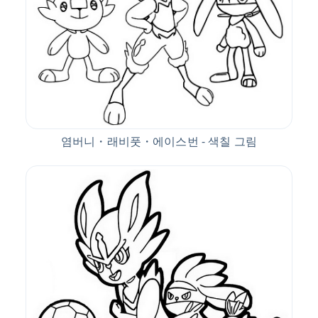
염버니・래비풋・에이스번 - 색칠 그림