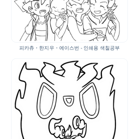
피카츄・한지우・에이스번 - 인쇄용 색칠공부