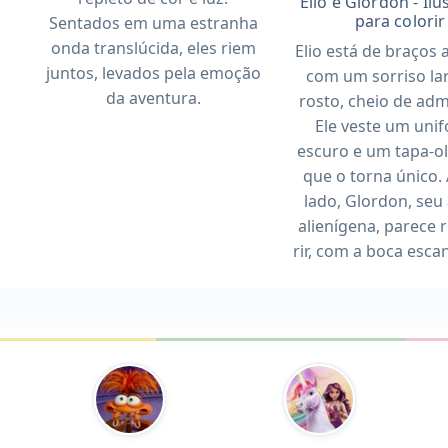
Elio e Glordon - Il
para colorir
Sentados em uma estranha
onda translúcida, eles riem
Elio está de braços 
juntos, levados pela emoção
com um sorriso la
da aventura.
rosto, cheio de adm
Ele veste um uni
escuro e um tapa-ol
que o torna único.
lado, Glordon, seu
alienígena, parece 
rir, com a boca esca