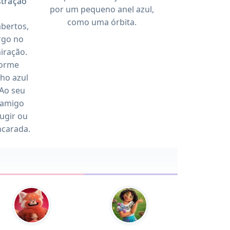
ustração
por um pequeno anel azul,
como uma órbita.
abertos,
rgo no
iração.
forme
ho azul
 Ao seu
 amigo
rugir ou
ncarada.