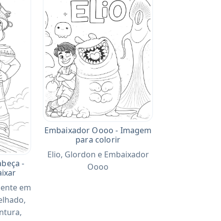
Embaixador Oooo - Imagem
para colorir
Elio, Glordon e Embaixador
abeça -
Oooo
ixar
mente em
elhado,
ntura,