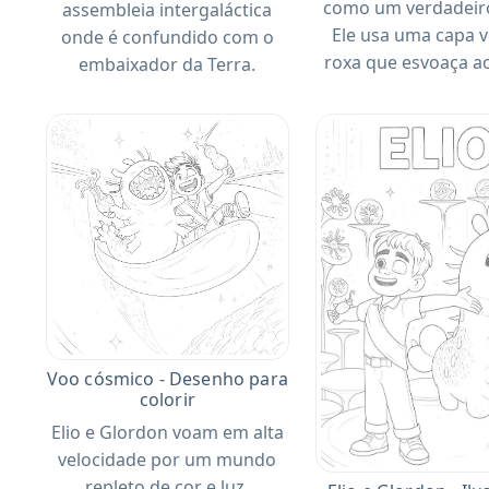
como um verdadeiro
assembleia intergaláctica
Ele usa uma capa v
onde é confundido com o
roxa que esvoaça ao
embaixador da Terra.
Voo cósmico - Desenho para
colorir
Elio e Glordon voam em alta
velocidade por um mundo
repleto de cor e luz.