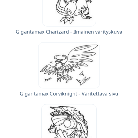
Gigantamax Charizard - Ilmainen värityskuva
Gigantamax Corviknight - Väritettävä sivu