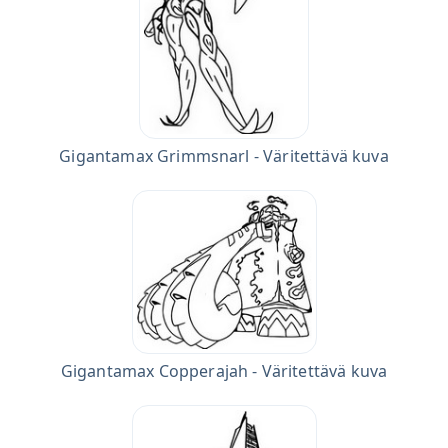
Gigantamax Grimmsnarl - Väritettävä kuva
Gigantamax Copperajah - Väritettävä kuva