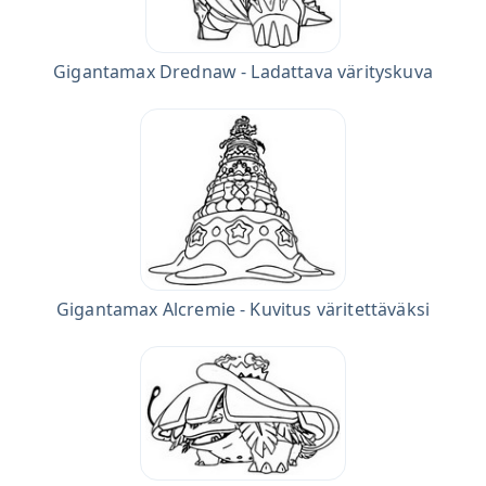
Gigantamax Drednaw - Ladattava värityskuva
Gigantamax Alcremie - Kuvitus väritettäväksi