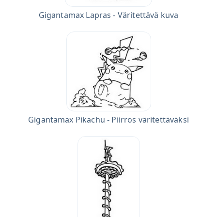
Gigantamax Lapras - Väritettävä kuva
Gigantamax Pikachu - Piirros väritettäväksi