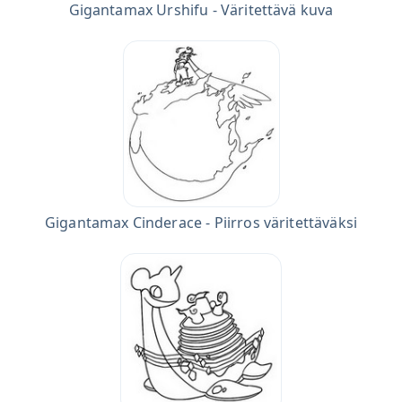
Gigantamax Urshifu - Väritettävä kuva
Gigantamax Cinderace - Piirros väritettäväksi