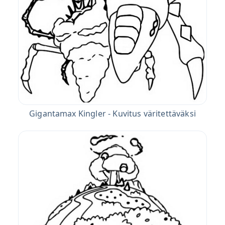
Gigantamax Kingler - Kuvitus väritettäväksi