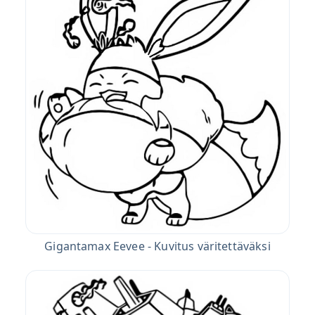
Gigantamax Eevee - Kuvitus väritettäväksi