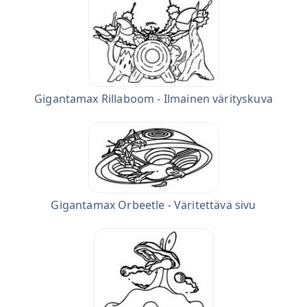
Gigantamax Rillaboom - Ilmainen värityskuva
Gigantamax Orbeetle - Väritettävä sivu