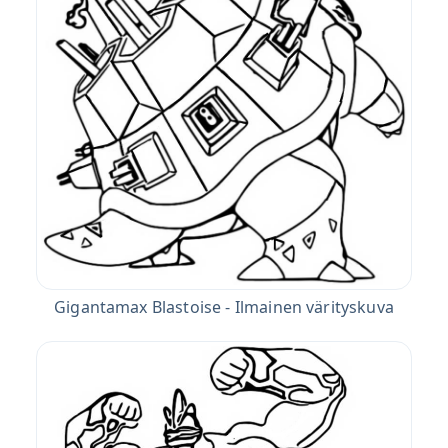
Gigantamax Blastoise - Ilmainen värityskuva