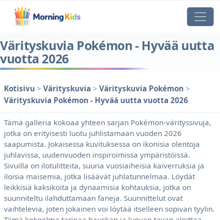
Värityskuvia Pokémon - Hyvää uutta
vuotta 2026
Kotisivu
>
Värityskuvia
>
Värityskuvia Pokémon
>
Värityskuvia Pokémon - Hyvää uutta vuotta 2026
Tämä galleria kokoaa yhteen sarjan Pokémon-värityssivuja,
jotka on erityisesti luotu juhlistamaan vuoden 2026
saapumista. Jokaisessa kuvituksessa on ikonisia olentoja
juhlavissa, uudenvuoden inspiroimissa ympäristöissä.
Sivuilla on ilotulitteita, suuria vuosiaiheisia kaiverruksia ja
iloisia maisemia, jotka lisäävät juhlatunnelmaa. Löydät
leikkisiä kaksikoita ja dynaamisia kohtauksia, jotka on
suunniteltu ilahduttamaan faneja. Suunnittelut ovat
vaihtelevia, joten jokainen voi löytää itselleen sopivan tyylin.
Tämä kokoelma tarjoaa hauskan ja luovan tavan aloittaa